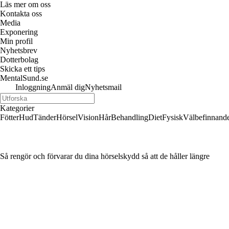
Läs mer om oss
Kontakta oss
Media
Exponering
Min profil
Nyhetsbrev
Dotterbolag
Skicka ett tips
MentalSund.se
Inloggning
Anmäl dig
Nyhetsmail
Kategorier
Fötter
Hud
Tänder
Hörsel
Vision
Hår
Behandling
Diet
Fysisk
Välbefinnand
Så rengör och förvarar du dina hörselskydd så att de håller längre