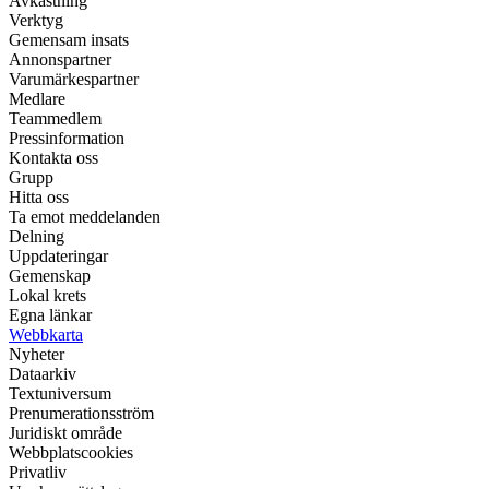
Avkastning
Verktyg
Gemensam insats
Annonspartner
Varumärkespartner
Medlare
Teammedlem
Pressinformation
Kontakta oss
Grupp
Hitta oss
Ta emot meddelanden
Delning
Uppdateringar
Gemenskap
Lokal krets
Egna länkar
Webbkarta
Nyheter
Dataarkiv
Textuniversum
Prenumerationsström
Juridiskt område
Webbplatscookies
Privatliv