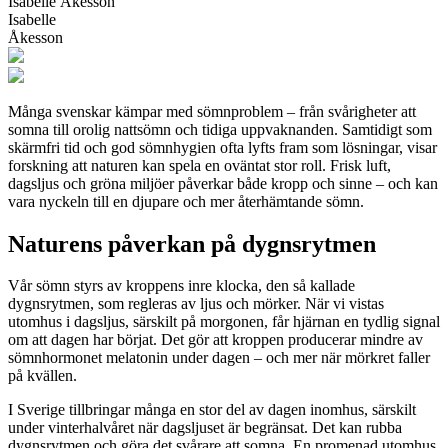
Isabelle Åkesson
Isabelle
Åkesson
Många svenskar kämpar med sömnproblem – från svårigheter att
somna till orolig nattsömn och tidiga uppvaknanden. Samtidigt som
skärmfri tid och god sömnhygien ofta lyfts fram som lösningar, visar
forskning att naturen kan spela en oväntat stor roll. Frisk luft,
dagsljus och gröna miljöer påverkar både kropp och sinne – och kan
vara nyckeln till en djupare och mer återhämtande sömn.
Naturens påverkan på dygnsrytmen
Vår sömn styrs av kroppens inre klocka, den så kallade
dygnsrytmen, som regleras av ljus och mörker. När vi vistas
utomhus i dagsljus, särskilt på morgonen, får hjärnan en tydlig signal
om att dagen har börjat. Det gör att kroppen producerar mindre av
sömnhormonet melatonin under dagen – och mer när mörkret faller
på kvällen.
I Sverige tillbringar många en stor del av dagen inomhus, särskilt
under vinterhalvåret när dagsljuset är begränsat. Det kan rubba
dygnsrytmen och göra det svårare att somna. En promenad utomhus,