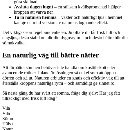
göra skillnad.
Avsluta dagen lugnt
– en stillsam kvällspromenad hjälper
kroppen att varva ner.
Ta in naturen hemma
– växter och naturligt ljus i hemmet
kan ge en mild version av naturens lugnande effekt.
Det viktigaste är regelbundenheten. Ju oftare du får frisk luft och
dagsljus, desto stabilare blir din dygnsrytm – och desto bättre blir din
sömnkvalitet.
En naturlig väg till bättre nätter
Att förbättra sömnen behöver inte handla om kosttillskott eller
avancerade rutiner. Ibland är lösningen så enkel som att öppna
dörren och gå ut. Naturen erbjuder en gratis och effektiv väg till att
återställa kroppens naturliga rytm – och samtidigt ge sinnet ro.
Så nästa gång du har svårt att somna, fråga dig själv: Har jag fått
tillräckligt med frisk luft idag?
Vila
Vila
Sömn
Hälsa
Natur