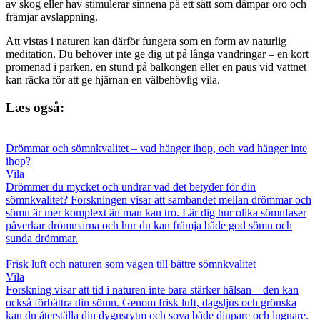
av skog eller hav stimulerar sinnena på ett sätt som dämpar oro och
främjar avslappning.
Att vistas i naturen kan därför fungera som en form av naturlig
meditation. Du behöver inte ge dig ut på långa vandringar – en kort
promenad i parken, en stund på balkongen eller en paus vid vattnet
kan räcka för att ge hjärnan en välbehövlig vila.
Læs også:
Drömmar och sömnkvalitet – vad hänger ihop, och vad hänger inte
ihop?
Vila
Drömmer du mycket och undrar vad det betyder för din
sömnkvalitet? Forskningen visar att sambandet mellan drömmar och
sömn är mer komplext än man kan tro. Lär dig hur olika sömnfaser
påverkar drömmarna och hur du kan främja både god sömn och
sunda drömmar.
Frisk luft och naturen som vägen till bättre sömnkvalitet
Vila
Forskning visar att tid i naturen inte bara stärker hälsan – den kan
också förbättra din sömn. Genom frisk luft, dagsljus och grönska
kan du återställa din dygnsrytm och sova både djupare och lugnare.