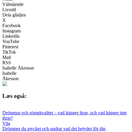
Välmående
Livsstil
Dela glädjen
X
Facebook
Instagram
LinkedIn
YouTube
Pinterest
TikTok
Mail
RSS
Isabelle Åkesson
Isabelle
Åkesson
Læs også:
Drömmar och sömnkvalitet – vad hänger ihop, och vad hänger inte
ihop?
Vila
Drömmer du mycket och undrar vad det betyder för din