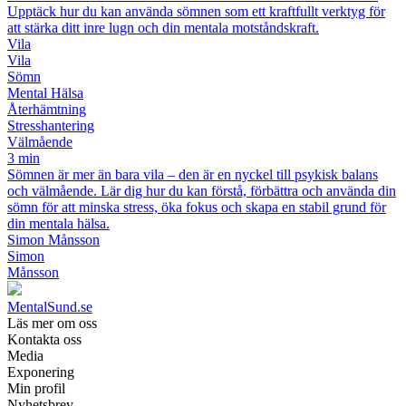
Upptäck hur du kan använda sömnen som ett kraftfullt verktyg för
att stärka ditt inre lugn och din mentala motståndskraft.
Vila
Vila
Sömn
Mental Hälsa
Återhämtning
Stresshantering
Välmående
3 min
Sömnen är mer än bara vila – den är en nyckel till psykisk balans
och välmående. Lär dig hur du kan förstå, förbättra och använda din
sömn för att minska stress, öka fokus och skapa en stabil grund för
din mentala hälsa.
Simon Månsson
Simon
Månsson
MentalSund.se
Läs mer om oss
Kontakta oss
Media
Exponering
Min profil
Nyhetsbrev