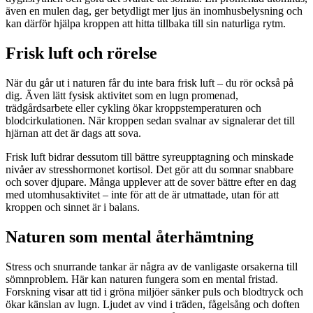
även en mulen dag, ger betydligt mer ljus än inomhusbelysning och
kan därför hjälpa kroppen att hitta tillbaka till sin naturliga rytm.
Frisk luft och rörelse
När du går ut i naturen får du inte bara frisk luft – du rör också på
dig. Även lätt fysisk aktivitet som en lugn promenad,
trädgårdsarbete eller cykling ökar kroppstemperaturen och
blodcirkulationen. När kroppen sedan svalnar av signalerar det till
hjärnan att det är dags att sova.
Frisk luft bidrar dessutom till bättre syreupptagning och minskade
nivåer av stresshormonet kortisol. Det gör att du somnar snabbare
och sover djupare. Många upplever att de sover bättre efter en dag
med utomhusaktivitet – inte för att de är utmattade, utan för att
kroppen och sinnet är i balans.
Naturen som mental återhämtning
Stress och snurrande tankar är några av de vanligaste orsakerna till
sömnproblem. Här kan naturen fungera som en mental fristad.
Forskning visar att tid i gröna miljöer sänker puls och blodtryck och
ökar känslan av lugn. Ljudet av vind i träden, fågelsång och doften