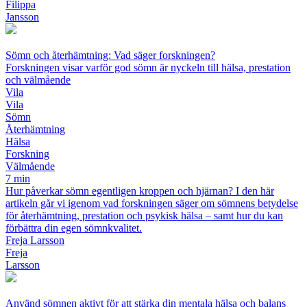
Filippa
Jansson
Sömn och återhämtning: Vad säger forskningen?
Forskningen visar varför god sömn är nyckeln till hälsa, prestation
och välmående
Vila
Vila
Sömn
Återhämtning
Hälsa
Forskning
Välmående
7 min
Hur påverkar sömn egentligen kroppen och hjärnan? I den här
artikeln går vi igenom vad forskningen säger om sömnens betydelse
för återhämtning, prestation och psykisk hälsa – samt hur du kan
förbättra din egen sömnkvalitet.
Freja Larsson
Freja
Larsson
Använd sömnen aktivt för att stärka din mentala hälsa och balans