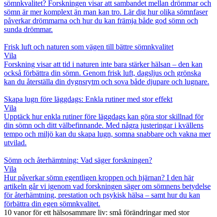
sömnkvalitet? Forskningen visar att sambandet mellan drömmar och
sömn är mer komplext än man kan tro. Lär dig hur olika sömnfaser
påverkar drömmarna och hur du kan främja både god sömn och
sunda drömmar.
Frisk luft och naturen som vägen till bättre sömnkvalitet
Vila
Forskning visar att tid i naturen inte bara stärker hälsan – den kan
också förbättra din sömn. Genom frisk luft, dagsljus och grönska
kan du återställa din dygnsrytm och sova både djupare och lugnare.
Skapa lugn före läggdags: Enkla rutiner med stor effekt
Vila
Upptäck hur enkla rutiner före läggdags kan göra stor skillnad för
din sömn och ditt välbefinnande. Med några justeringar i kvällens
tempo och miljö kan du skapa lugn, somna snabbare och vakna mer
utvilad.
Sömn och återhämtning: Vad säger forskningen?
Vila
Hur påverkar sömn egentligen kroppen och hjärnan? I den här
artikeln går vi igenom vad forskningen säger om sömnens betydelse
för återhämtning, prestation och psykisk hälsa – samt hur du kan
förbättra din egen sömnkvalitet.
10 vanor för ett hälsosammare liv: små förändringar med stor