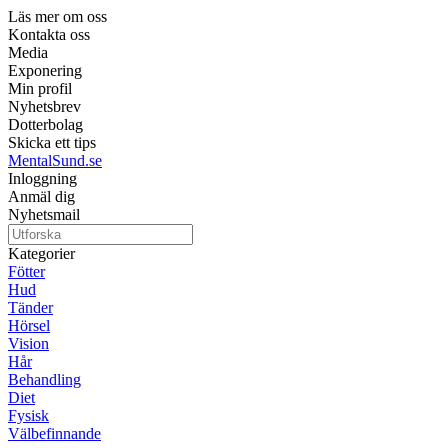
Läs mer om oss
Kontakta oss
Media
Exponering
Min profil
Nyhetsbrev
Dotterbolag
Skicka ett tips
MentalSund.se
Inloggning
Anmäl dig
Nyhetsmail
Kategorier
Fötter
Hud
Tänder
Hörsel
Vision
Hår
Behandling
Diet
Fysisk
Välbefinnande