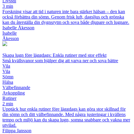
Livsstil
3 min
Forskning visar att tid i naturen inte bara stärker hälsan – den kan
också förbättra din sömn. Genom frisk luft, dagsljus och grönska
kan du återställa din dygnsrytm och sova både djupare och lugnare.
Isabelle Åkesson
Isabelle
Åkesson
Skapa lugn före läggdags: Enkla rutiner med stor effekt
Små kvällsvanor som hjälper dig att varva ner och sova bättre
Vila
Vila
Sömn
Hälsa
Välbefinnande
Avkoppling
Rutiner
2 min
Upptäck hur enkla rutiner före läggdags kan göra stor skillnad för
din sömn och ditt välbefinnande. Med några justeringar i kvällens
tempo och miljö kan du skapa lugn, somna snabbare och vakna mer
utvilad.
Filippa Jansson