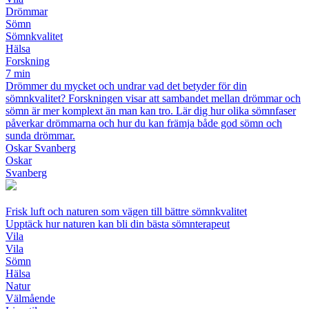
Drömmar
Sömn
Sömnkvalitet
Hälsa
Forskning
7 min
Drömmer du mycket och undrar vad det betyder för din
sömnkvalitet? Forskningen visar att sambandet mellan drömmar och
sömn är mer komplext än man kan tro. Lär dig hur olika sömnfaser
påverkar drömmarna och hur du kan främja både god sömn och
sunda drömmar.
Oskar Svanberg
Oskar
Svanberg
Frisk luft och naturen som vägen till bättre sömnkvalitet
Upptäck hur naturen kan bli din bästa sömnterapeut
Vila
Vila
Sömn
Hälsa
Natur
Välmående