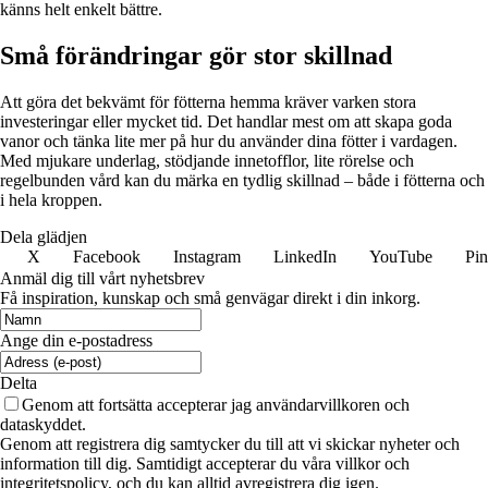
känns helt enkelt bättre.
Små förändringar gör stor skillnad
Att göra det bekvämt för fötterna hemma kräver varken stora
investeringar eller mycket tid. Det handlar mest om att skapa goda
vanor och tänka lite mer på hur du använder dina fötter i vardagen.
Med mjukare underlag, stödjande innetofflor, lite rörelse och
regelbunden vård kan du märka en tydlig skillnad – både i fötterna och
i hela kroppen.
Dela glädjen
X
Facebook
Instagram
LinkedIn
YouTube
Pin
Anmäl dig till vårt nyhetsbrev
Få inspiration, kunskap och små genvägar direkt i din inkorg.
Ange din e-postadress
Delta
Genom att fortsätta accepterar jag användarvillkoren och
dataskyddet.
Genom att registrera dig samtycker du till att vi skickar nyheter och
information till dig. Samtidigt accepterar du våra villkor och
integritetspolicy, och du kan alltid avregistrera dig igen.