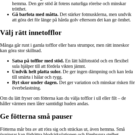
hemma. Den ger stöd åt fotens naturliga rörelse och minskar
trötthet.
Gå barfota med måtta.
Det stärker fotmusklerna, men undvik
att göra det för länge på hårda golv eftersom det kan ge ömhet.
Välj rätt innetofflor
Många går runt i gamla tofflor eller bara strumpor, men rätt inneskor
kan göra stor skillnad.
Satsa på tofflor med stöd.
En lätt hålfotsstöd och en flexibel
sula hjälper till att fördela vikten jämnt.
Undvik helt platta sulor.
De ger ingen dämpning och kan leda
till smärta i hälar och rygg.
Byt skor under dagen.
Det ger variation och minskar risken för
överbelastning.
Om du lätt fryser om fötterna kan du välja tofflor i ull eller filt – de
håller värmen men låter samtidigt huden andas.
Ge fötterna små pauser
Fötterna mår bra av att röra sig och sträckas ut, även hemma. Små
övningar kan förbättra blodcirkulationen och förebygga stelhet.