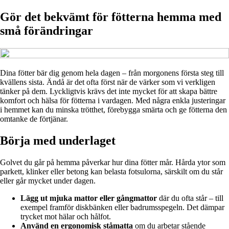
Gör det bekvämt för fötterna hemma med
små förändringar
Dina fötter bär dig genom hela dagen – från morgonens första steg till
kvällens sista. Ändå är det ofta först när de värker som vi verkligen
tänker på dem. Lyckligtvis krävs det inte mycket för att skapa bättre
komfort och hälsa för fötterna i vardagen. Med några enkla justeringar
i hemmet kan du minska trötthet, förebygga smärta och ge fötterna den
omtanke de förtjänar.
Börja med underlaget
Golvet du går på hemma påverkar hur dina fötter mår. Hårda ytor som
parkett, klinker eller betong kan belasta fotsulorna, särskilt om du står
eller går mycket under dagen.
Lägg ut mjuka mattor eller gångmattor
där du ofta står – till
exempel framför diskbänken eller badrumsspegeln. Det dämpar
trycket mot hälar och hålfot.
Använd en ergonomisk ståmatta
om du arbetar stående