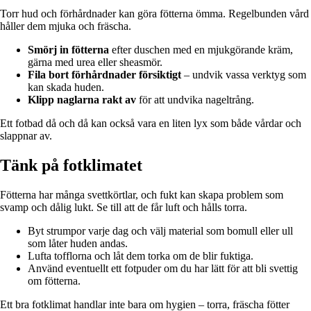
Torr hud och förhårdnader kan göra fötterna ömma. Regelbunden vård
håller dem mjuka och fräscha.
Smörj in fötterna
efter duschen med en mjukgörande kräm,
gärna med urea eller sheasmör.
Fila bort förhårdnader försiktigt
– undvik vassa verktyg som
kan skada huden.
Klipp naglarna rakt av
för att undvika nageltrång.
Ett fotbad då och då kan också vara en liten lyx som både vårdar och
slappnar av.
Tänk på fotklimatet
Fötterna har många svettkörtlar, och fukt kan skapa problem som
svamp och dålig lukt. Se till att de får luft och hålls torra.
Byt strumpor varje dag och välj material som bomull eller ull
som låter huden andas.
Lufta tofflorna och låt dem torka om de blir fuktiga.
Använd eventuellt ett fotpuder om du har lätt för att bli svettig
om fötterna.
Ett bra fotklimat handlar inte bara om hygien – torra, fräscha fötter